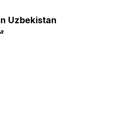
en Uzbekistan
na