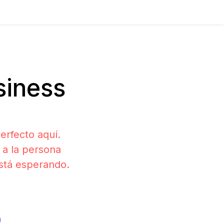
siness
rfecto aquí.
 a la persona
está esperando.
s