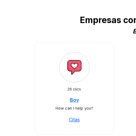
Empresas con
E
26 clics
Boy
How can I help you?
Citas