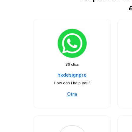
E
36 clics
hkdesignpro
How can I help you?
Otra