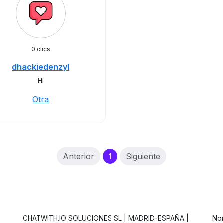
0 clics
dhackiedenzyl
Hi
Otra
(current)
Anterior
1
Siguiente
CHATWITH.IO SOLUCIONES SL | MADRID-ESPAÑA |
Non