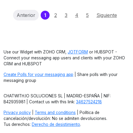
(current)
Anterior
1
2
3
4
5
Siguiente
Use our Widget with ZOHO CRM,
JOTFORM
or HUBSPOT -
Connect your messaging app users and clients with your ZOHO
CRM and HUBSPOT
Create Polls for your messaging app
| Share polls with your
messaging group
CHATWITH.IO SOLUCIONES SL | MADRID-ESPAÑA | NIF:
B42935981 | Contact us with this link:
34627524218
Privacy policy
|
Terms and conditions
| Política de
cancelación/devolución: No se admiten devoluciones.
Tus derechos:
Derecho de desistimiento
.